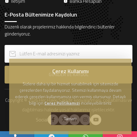
İletişim
Banka Hesapları
E-Posta Bültenimize Kaydolun
Düzenli olarak projelerimiz hakkında bilgilendirici bültenler
gönderiyoruz.
Çerez Kullanımı
GÖNDER VE KAYDOL
Sizlere daha iyi bir hizmet sunabilmek için sitemizde
çerezlerden faydalanıyoruz. Sitemizi kullanmaya devam
ederek çerezleri kullanmamıza izin vermiş olursunuz. Detaylı
Copyright © 2026 Her Hakkı Saklıdır. kopyalanması, çoğaltılması ve
bilgi için
Çerez Politikamızı
inceleyebilirsiniz
dağıtılması halinde yasal haklarımız işletilecektir.
Tamam
Social