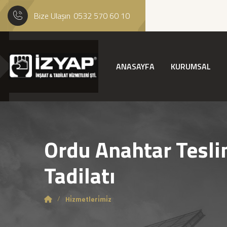
Bize Ulaşın
0532 570 60 10
ANASAYFA
KURUMSAL
Ordu Anahtar Tesli
Tadilatı
Hi̇zmetleri̇mi̇z