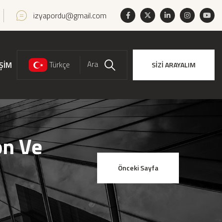
izyapordu@gmail.com
Ara
İŞİM
Türkçe
SİZİ ARAYALIM
Ara
on Ve
Önceki Sayfa