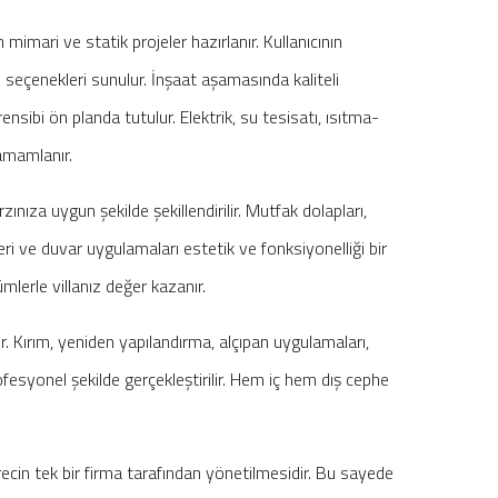
n mimari ve statik projeler hazırlanır. Kullanıcının
 seçenekleri sunulur. İnşaat aşamasında kaliteli
sibi ön planda tutulur. Elektrik, su tesisatı, ısıtma-
tamamlanır.
za uygun şekilde şekillendirilir. Mutfak dolapları,
i ve duvar uygulamaları estetik ve fonksiyonelliği bir
ümlerle villanız değer kazanır.
r. Kırım, yeniden yapılandırma, alçıpan uygulamaları,
esyonel şekilde gerçekleştirilir. Hem iç hem dış cephe
ecin tek bir firma tarafından yönetilmesidir. Bu sayede