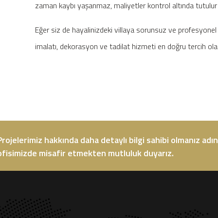
zaman kaybı yaşanmaz, maliyetler kontrol altında tutulur ve o
Eğer siz de hayalinizdeki villaya sorunsuz ve profesyonel 
imalatı, dekorasyon ve tadilat hizmeti en doğru tercih olac
Projelerimiz hakkında daha detaylı bilgi sahibi olmanız adına
ofisimizde misafir etmekten mutluluk duyarız.