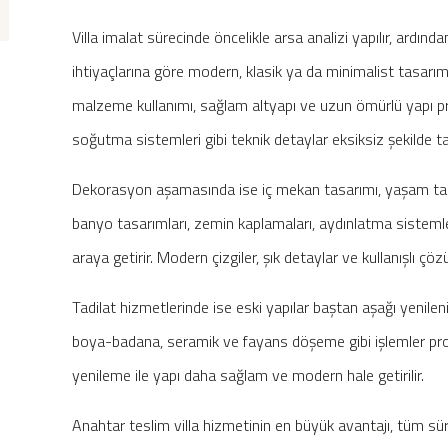
Villa imalat sürecinde öncelikle arsa analizi yapılır, ardında
ihtiyaçlarına göre modern, klasik ya da minimalist tasarım
malzeme kullanımı, sağlam altyapı ve uzun ömürlü yapı pren
soğutma sistemleri gibi teknik detaylar eksiksiz şekilde 
Dekorasyon aşamasında ise iç mekan tasarımı, yaşam tarzını
banyo tasarımları, zemin kaplamaları, aydınlatma sistemler
araya getirir. Modern çizgiler, şık detaylar ve kullanışlı çöz
Tadilat hizmetlerinde ise eski yapılar baştan aşağı yenileni
boya-badana, seramik ve fayans döşeme gibi işlemler prof
yenileme ile yapı daha sağlam ve modern hale getirilir.
Anahtar teslim villa hizmetinin en büyük avantajı, tüm sür