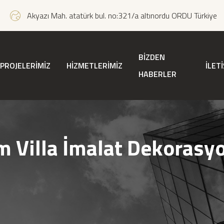
Akyazı Mah. atatürk bul. no:321/a altınordu ORDU Türkiye
BİZDEN
PROJELERİMİZ
HİZMETLERİMİZ
İLET
HABERLER
m Villa İmalat Dekorasy