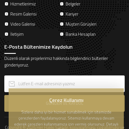
Hizmetlerimiz
Belgeler
Resim Galerisi
Kariyer
Video Galerisi
Müşteri Görüşleri
İletişim
Banka Hesapları
E-Posta Bültenimize Kaydolun
Düzenli olarak projelerimiz hakkında bilgilendirici bültenler
gönderiyoruz.
Çerez Kullanımı
GÖNDER VE KAYDOL
Sizlere daha iyi bir hizmet sunabilmek için sitemizde
çerezlerden faydalanıyoruz. Sitemizi kullanmaya devam
ederek çerezleri kullanmamıza izin vermiş olursunuz. Detaylı
Copyright © 2026 Her Hakkı Saklıdır. kopyalanması, çoğaltılması ve